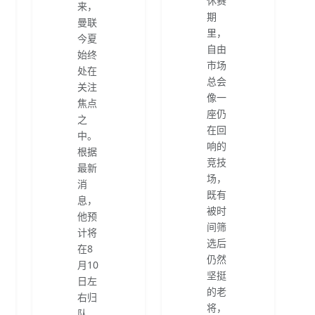
休赛
来，
期
曼联
里，
今夏
自由
始终
市场
处在
总会
关注
像一
焦点
座仍
之
在回
中。
响的
根据
竞技
最新
场，
消
既有
息，
被时
他预
间筛
计将
选后
在8
仍然
月10
坚挺
日左
的老
右归
将，
队，