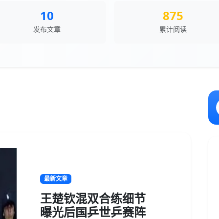
10
875
发布文章
累计阅读
最新文章
王楚钦混双合练细节
曝光后国乒世乒赛阵