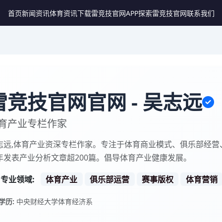
首页
新闻资讯
体育资讯
下载雷竞技官网APP
探索雷竞技官网
联系我们
雷竞技官网官网 - 吴志远
育产业专栏作家
志远,体育产业资深专栏作家。专注于体育商业模式、俱乐部经营
年发表产业分析文章超200篇。倡导体育产业健康发展。
专业领域:
体育产业
俱乐部运营
赛事版权
体育营销
学历:
中央财经大学体育经济系