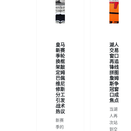
皇马
湖人
新赛
交易
季轮
窗口
换框
再追
架敲
锋线
定姆
拼图
巴佩
詹姆
维尼
斯争
修斯
冠窗
分工
口成
引发
焦点
战术
当湖
热议
人再
新赛
次站
季的
到交