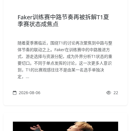
Faker训练赛中路节奏再被拆解T1夏
季赛状态成焦点
随着夏季赛临近，围绕T1的讨论再次聚焦到中路与整
体节奏的联动之上。Faker在训练赛中的中路推进方
式、游走选择与资源分配，成为外界分析T1状态的重
要切口。不同于单点发挥的讨论，这一次更多人意识
到，T1的比赛观感往往不是由某一名选手单独决
定，...
2026-08-06
22