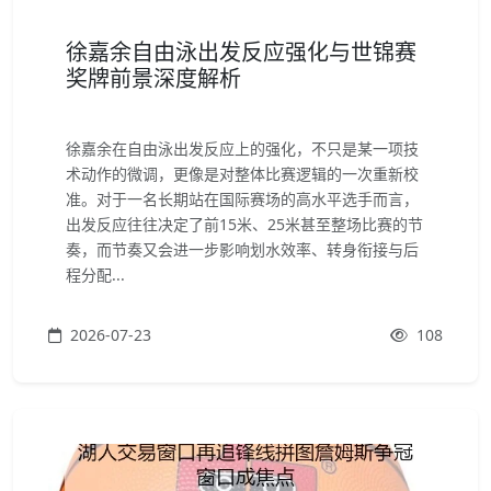
徐嘉余自由泳出发反应强化与世锦赛
奖牌前景深度解析
徐嘉余在自由泳出发反应上的强化，不只是某一项技
术动作的微调，更像是对整体比赛逻辑的一次重新校
准。对于一名长期站在国际赛场的高水平选手而言，
出发反应往往决定了前15米、25米甚至整场比赛的节
奏，而节奏又会进一步影响划水效率、转身衔接与后
程分配...
2026-07-23
108