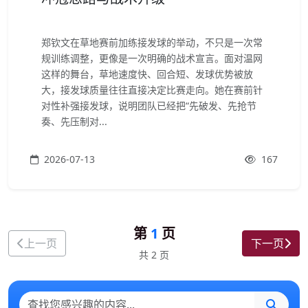
郑钦文在草地赛前加练接发球的举动，不只是一次常
规训练调整，更像是一次明确的战术宣言。面对温网
这样的舞台，草地速度快、回合短、发球优势被放
大，接发球质量往往直接决定比赛走向。她在赛前针
对性补强接发球，说明团队已经把“先破发、先抢节
奏、先压制对...
2026-07-13
167
第
1
页
上一页
下一页
共 2 页