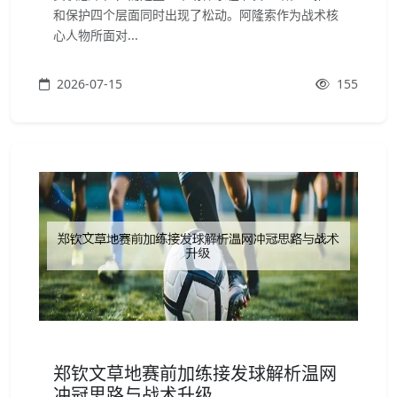
和保护四个层面同时出现了松动。阿隆索作为战术核
心人物所面对...
2026-07-15
155
郑钦文草地赛前加练接发球解析温网
冲冠思路与战术升级