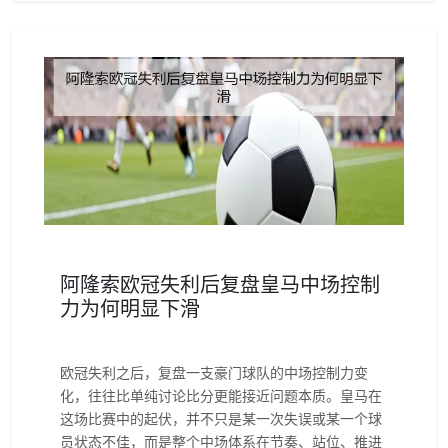
阿隆索欧冠失利后复盘皇马中场控制
力为何明显下滑
欧冠失利之后，复盘一支豪门球队的中场控制力变
化，往往比单纯讨论比分更能接近问题本质。皇马在
这场比赛中的起伏，并不只是某一次失误或某一个球
员状态不佳，而是整个中场体系在节奏、站位、推进