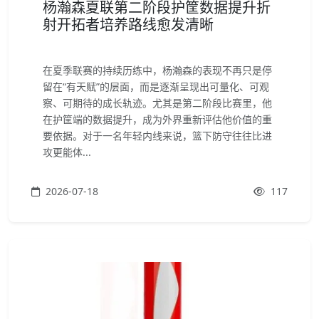
杨瀚森夏联第二阶段护筐数据提升折
射开拓者培养路线愈发清晰
在夏季联赛的持续历练中，杨瀚森的表现不再只是停
留在“有天赋”的层面，而是逐渐呈现出可量化、可观
察、可期待的成长轨迹。尤其是第二阶段比赛里，他
在护筐端的数据提升，成为外界重新评估他价值的重
要依据。对于一名年轻内线来说，篮下防守往往比进
攻更能体...
2026-07-18
117