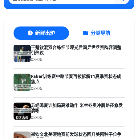
新鲜出炉
分类导航
王楚钦混双合练细节曝光后国乒世乒赛阵容调整
引热议
08-06
Faker训练赛中路节奏再被拆解T1夏季赛状态成
焦点
08-06
苏翊鸣夏训加码高难动作 米兰冬奥冲牌路径愈发
清晰
08-06
郑钦文北美硬地赛前发球状态回升美网种子位争