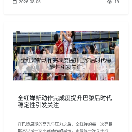
2026-08-06
19
全红婵新动作完成度提升巴黎后时代
稳定性引发关注
在巴黎周期的高光与压力之后，全红婵的每一次亮相
都不只是一次比赛动作的展示，更像是一次关于成