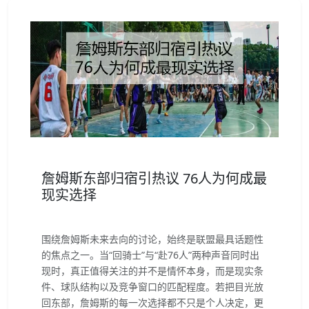
詹姆斯东部归宿引热议 76人为何成最
现实选择
围绕詹姆斯未来去向的讨论，始终是联盟最具话题性
的焦点之一。当“回骑士”与“赴76人”两种声音同时出
现时，真正值得关注的并不是情怀本身，而是现实条
件、球队结构以及竞争窗口的匹配程度。若把目光放
回东部，詹姆斯的每一次选择都不只是个人决定，更