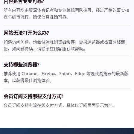
内容是否专业可靠?
所有内容均由资深体育记者和专业编辑团队撰写，经过严格的事实核
查与编审流程，确保信息准确可靠。
网站无法打开怎么办?
如遇访问问题，请尝试清除浏览器缓存、更换浏览器或检查网络连
接。如问题持续，请联系在线客服获取帮助。
支持哪些浏览器?
推荐使用 Chrome、Firefox、Safari、Edge 等现代浏览器的最新版
本，以获得最佳浏览体验。
会员订阅支持哪些支付方式?
会员订阅支持主流在线支付方式，具体以订阅页面显示为准。