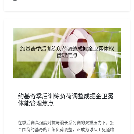
约基奇季后训练负荷调整成掘金卫冕
体能管理焦点
在季后赛高强度对抗与漫长系列赛的双重压力下，掘
金围绕约基奇的训练负荷调整，正成为球队卫冕道路