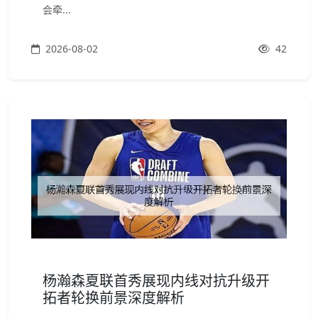
会牵...
2026-08-02
42
杨瀚森夏联首秀展现内线对抗升级开
拓者轮换前景深度解析