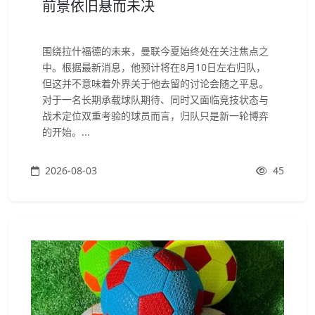
前景依旧悬而未决
围绕拉什福德的未来，曼联今夏始终处在关注焦点之
中。根据最新消息，他预计将在8月10日左右归队，
但这并不意味着外界关于他去留的讨论会随之平息。
对于一名长期承载球队期待、同时又面临竞技状态与
战术定位双重考验的球员而言，归队只是新一轮博弈
的开始。...
2026-08-03
45