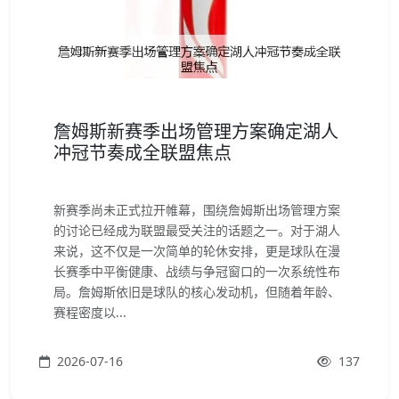
詹姆斯新赛季出场管理方案确定湖人
冲冠节奏成全联盟焦点
新赛季尚未正式拉开帷幕，围绕詹姆斯出场管理方案
的讨论已经成为联盟最受关注的话题之一。对于湖人
来说，这不仅是一次简单的轮休安排，更是球队在漫
长赛季中平衡健康、战绩与争冠窗口的一次系统性布
局。詹姆斯依旧是球队的核心发动机，但随着年龄、
赛程密度以...
2026-07-16
137